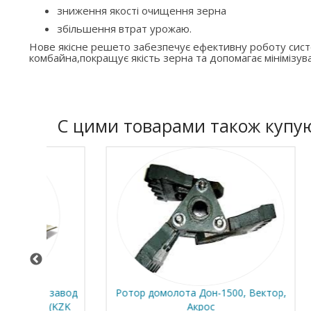
зниження якості очищення зерна
збільшення втрат урожаю.
Нове якісне решето забезпечує ефективну роботу си
комбайна,покращує якість зерна та допомагає мінімізува
C цими товарами також купу
 завод
Ротор домолота Дон-1500, Вектор,
Клавіш
 (KZK
Акрос
36.30