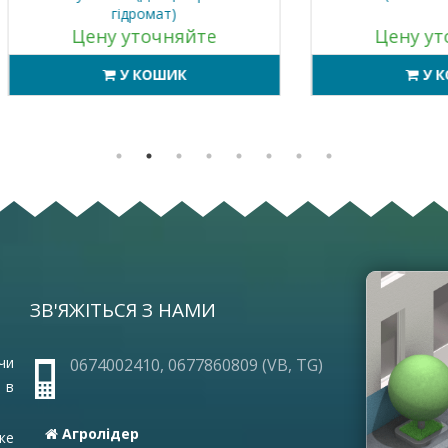
гідромат)
Цену уточняйте
Цену уточняйт
У КОШИК
У КОШИК
ЗВ'ЯЖІТЬСЯ З НАМИ
ОПЛА
ПРО 
ГАРА
чи
0674002410, 0677860809 (VB, TG)
ЧАСТ
 в
УМОВ
ВАКА
Агролідер
же