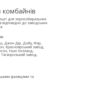
я комбайнів
решіт для зернозбиральних
а відповідно до заводських
а.
ів:
аш, Джон Дір, Дойц Фар,
он, Красноярський завод,
юсон, Нью Холланд,
 Таганрозький завод,
ашими фахівцями та