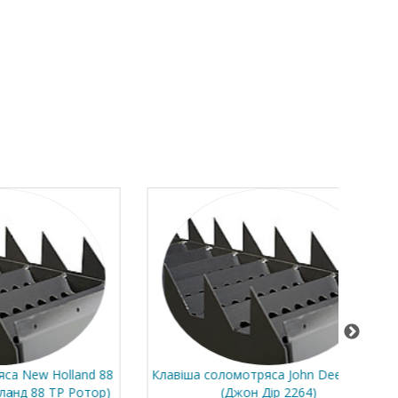
lland 88
Клавіша соломотряса John Deere 2264
Нижн
Р Ротор)
(Джон Дір 2264)