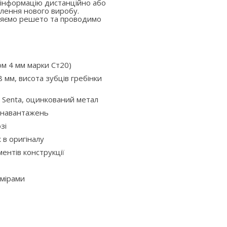
 інформацію дистанційно або
лення нового виробу.
вляємо решето та проводимо
ом 4 мм марки Ст20)
 мм, висота зубців гребінки
 Senta, оцинкований метал
х навантажень
зі
ж в оригіналу
ентів конструкції
змірами