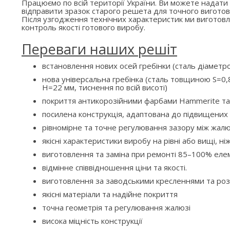
Працюємо по всій території України. Ви можете надати
відправити зразок старого решета для точного виготов
Після узгодження технічних характеристик ми вигото
контроль якості готового виробу.
Переваги наших решіт
встановлення нових осей гребінки (сталь діаметр
нова універсальна гребінка (сталь товщиною S=0,8
H=22 мм, тиснення по всій висоті)
покриття антикорозійними фарбами Hammerite та
посилена конструкція, адаптована до підвищени
рівномірне та точне регулювання зазору між жалю
якісні характеристики виробу на рівні або вищі, ні
виготовлення та заміна при ремонті 85–100% елем
відмінне співвідношення ціни та якості.
виготовлення за заводськими кресленнями та ро
якісні матеріали та надійне покриття
точна геометрія та регулювання жалюзі
висока міцність конструкції