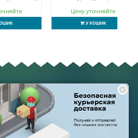
е
Цену уточняйте
У КОШИК
ГРАФІК РОБОТИ
ТА І ДОСТАВКА
НАС
Пн-Пт: з 8:00 до 21:00
НТІЯ ТА ПОВЕРНЕННЯ
Субота: з 9:00 до 20:00
О ЗАДАВАНІ ПИТАННЯ
Неділя: з 10:00 до 19:00
И ВИКОРИСТАННЯ САЙТУ
НСІЇ
Створено
OPENCART