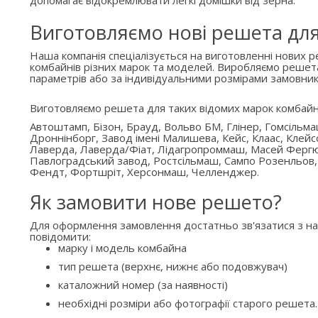
допомагає відокремлювати легкі домішки від зерна.
Виготовляємо нові решета дл
Наша компанія спеціалізується на виготовленні нових 
комбайнів різних марок та моделей. Виробляємо решет
параметрів або за індивідуальними розмірами замовник
Виготовляємо решета для таких відомих марок комбайн
Автоштамп, Бізон, Брауд, Вольво БМ, Глінер, Гомсільм
Дроннінборг, Завод імені Малишева, Кейс, Клаас, Клейс
Лаверда, Лаверда/Фіат, Лідагропроммаш, Масей Ферг
Павлоградський завод, Ростсільмаш, Сампо Розенльов,
Фендт, Фортшріт, Херсонмаш, Челленджер.
Як замовити нове решето?
Для оформлення замовлення достатньо зв'язатися з н
повідомити:
марку і модель комбайна
тип решета (верхнє, нижнє або подовжувач)
каталожний номер (за наявності)
необхідні розміри або фотографії старого решета.