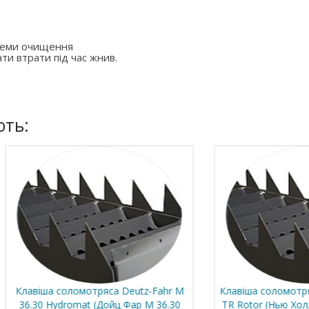
стеми очищення
ти втрати під час жнив.
ють:
а соломотряса Deutz-Fahr M
Клавіша соломотряса New Ho
 Hydromat (Дойц Фар М 36.30
TR Rotor (Нью Холланд 88 Т