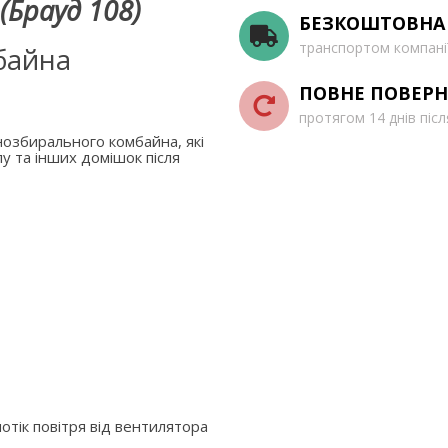
(Брауд 108)
БЕЗКОШТОВНА
транспортом компані
байна
ПОВНЕ ПОВЕРН
протягом 14 днів піс
озбирального комбайна, які
у та інших домішок після
отік повітря від вентилятора