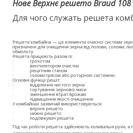
Нове Верхнє решето Braud 108 
Для чого служать решета ком
Решета комбайна — це елементи очисної системи зерн
призначені для очищення зерна від полови, соломи, пил
обмолоту.
Решета працюють разом із:
·
грохотом
·
вентилятором очистки
·
решітним станом
·
соломотрясом або роторною системою.
Основні функції решіт:
·
відділення чистого зерна
·
сортування зернової маси
·
зменшення втрат врожаю
·
підвищення якості очищення.
У комбайнах зазвичай використовуються:
·
верхнє решето
·
нижнє решето
·
подовжувач решета.
Під час роботи решета здійснюють коливальні рухи, а п