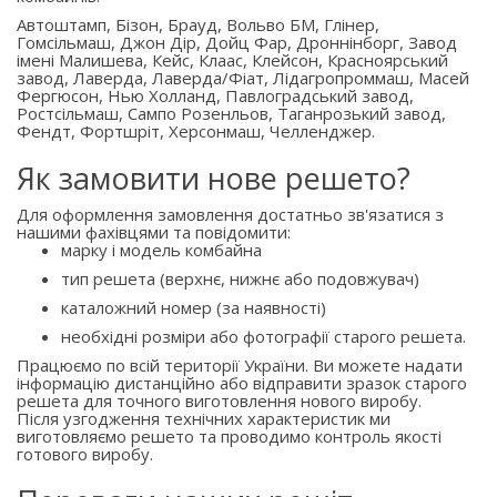
Автоштамп, Бізон, Брауд, Вольво БМ, Глінер,
Гомсільмаш, Джон Дір, Дойц Фар, Дроннінборг, Завод
імені Малишева, Кейс, Клаас, Клейсон, Красноярський
завод, Лаверда, Лаверда/Фіат, Лідагропроммаш, Масей
Фергюсон, Нью Холланд, Павлоградський завод,
Ростсільмаш, Сампо Розенльов, Таганрозький завод,
Фендт, Фортшріт, Херсонмаш, Челленджер.
Як замовити нове решето?
Для оформлення замовлення достатньо зв'язатися з
нашими фахівцями та повідомити:
марку і модель комбайна
тип решета (верхнє, нижнє або подовжувач)
каталожний номер (за наявності)
необхідні розміри або фотографії старого решета.
Працюємо по всій території України. Ви можете надати
інформацію дистанційно або відправити зразок старого
решета для точного виготовлення нового виробу.
Після узгодження технічних характеристик ми
виготовляємо решето та проводимо контроль якості
готового виробу.