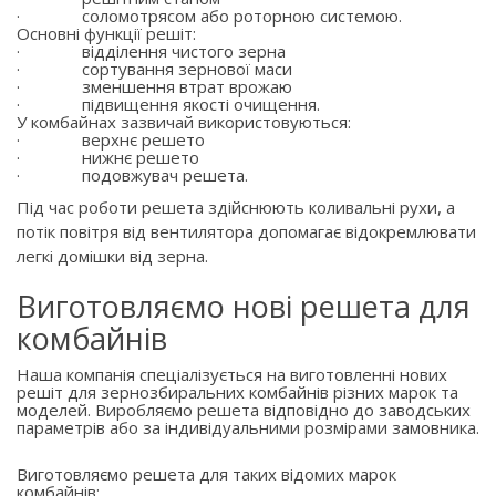
·
соломотрясом або роторною системою.
Основні функції решіт:
·
відділення чистого зерна
·
сортування зернової маси
·
зменшення втрат врожаю
·
підвищення якості очищення.
У комбайнах зазвичай використовуються:
·
верхнє решето
·
нижнє решето
·
подовжувач решета.
Під час роботи решета здійснюють коливальні рухи, а
потік повітря від вентилятора допомагає відокремлювати
легкі домішки від зерна.
Виготовляємо нові решета для
комбайнів
Наша компанія спеціалізується на виготовленні нових
решіт для зернозбиральних комбайнів різних марок та
моделей. Виробляємо решета відповідно до заводських
параметрів або за індивідуальними розмірами замовника.
Виготовляємо решета для таких відомих марок
комбайнів: