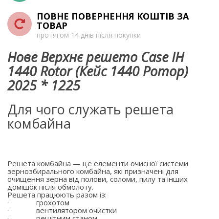
ПОВНЕ ПОВЕРНЕННЯ КОШТІВ ЗА
ТОВАР
протягом 14 днів після покупки
Нове Верхнє решето Case IH
1440 Rotor (Кейс 1440 Ротор)
2025 * 1225
Для чого служать решета
комбайна
Решета комбайна — це елементи очисної системи
зернозбирального комбайна, які призначені для
очищення зерна від полови, соломи, пилу та інших
домішок після обмолоту.
Решета працюють разом із:
·
грохотом
·
вентилятором очистки
·
решітним станом