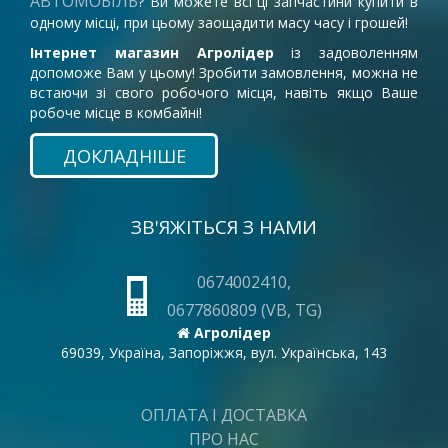
АВТОМОБІЛЬ
? Ви можете всі ці запчастини купити в
одному місці, при цьому заощадити масу часу і грошей!
Інтернет магазин Агролідер
із задоволенням
допоможе Вам у цьому! Зробити замовлення, можна не
встаючи зі свого робочого місця, навіть якщо Ваше
робоче місце в комбайні!
ДОКЛАДНІШЕ
ЗВ'ЯЖІТЬСЯ З НАМИ
0674002410,
0677860809 (VB, TG)
Агролідер
69039, Україна, Запоріжжя, вул. Українська, 143
ОПЛАТА І ДОСТАВКА
ПРО НАС