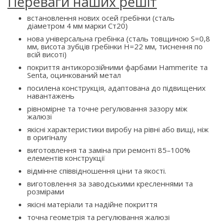
Переваги наших решіт
встановлення нових осей гребінки (сталь
діаметром 4 мм марки Ст20)
нова універсальна гребінка (сталь товщиною S=0,8
мм, висота зубців гребінки H=22 мм, тиснення по
всій висоті)
покриття антикорозійними фарбами Hammerite та
Senta, оцинкований метал
посилена конструкція, адаптована до підвищених
навантажень
рівномірне та точне регулювання зазору між
жалюзі
якісні характеристики виробу на рівні або вищі, ніж
в оригіналу
виготовлення та заміна при ремонті 85–100%
елементів конструкції
відмінне співвідношення ціни та якості.
виготовлення за заводськими кресленнями та
розмірами
якісні матеріали та надійне покриття
точна геометрія та регулювання жалюзі