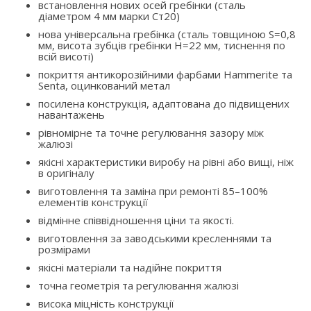
встановлення нових осей гребінки (сталь
діаметром 4 мм марки Ст20)
нова універсальна гребінка (сталь товщиною S=0,8
мм, висота зубців гребінки H=22 мм, тиснення по
всій висоті)
покриття антикорозійними фарбами Hammerite та
Senta, оцинкований метал
посилена конструкція, адаптована до підвищених
навантажень
рівномірне та точне регулювання зазору між
жалюзі
якісні характеристики виробу на рівні або вищі, ніж
в оригіналу
виготовлення та заміна при ремонті 85–100%
елементів конструкції
відмінне співвідношення ціни та якості.
виготовлення за заводськими кресленнями та
розмірами
якісні матеріали та надійне покриття
точна геометрія та регулювання жалюзі
висока міцність конструкції