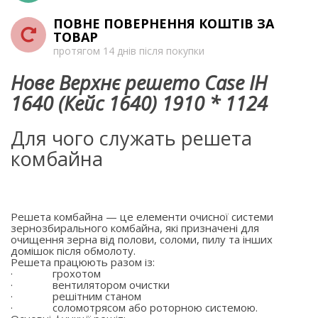
ПОВНЕ ПОВЕРНЕННЯ КОШТІВ ЗА
ТОВАР
протягом 14 днів після покупки
Нове Верхнє решето Case IH
1640 (Кейс 1640) 1910 * 1124
Для чого служать решета
комбайна
Решета комбайна — це елементи очисної системи
зернозбирального комбайна, які призначені для
очищення зерна від полови, соломи, пилу та інших
домішок після обмолоту.
Решета працюють разом із:
·
грохотом
·
вентилятором очистки
·
решітним станом
·
соломотрясом або роторною системою.