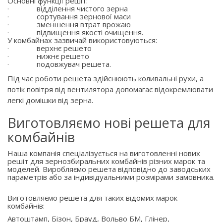
Основні функції решіт:
·
відділення чистого зерна
·
сортування зернової маси
·
зменшення втрат врожаю
·
підвищення якості очищення.
У комбайнах зазвичай використовуються:
·
верхнє решето
·
нижнє решето
·
подовжувач решета.
Під час роботи решета здійснюють коливальні рухи, а
потік повітря від вентилятора допомагає відокремлювати
легкі домішки від зерна.
Виготовляємо нові решета для
комбайнів
Наша компанія спеціалізується на виготовленні нових
решіт для зернозбиральних комбайнів різних марок та
моделей. Виробляємо решета відповідно до заводських
параметрів або за індивідуальними розмірами замовника.
Виготовляємо решета для таких відомих марок
комбайнів:
Автоштамп, Бізон, Брауд, Вольво БМ, Глінер,