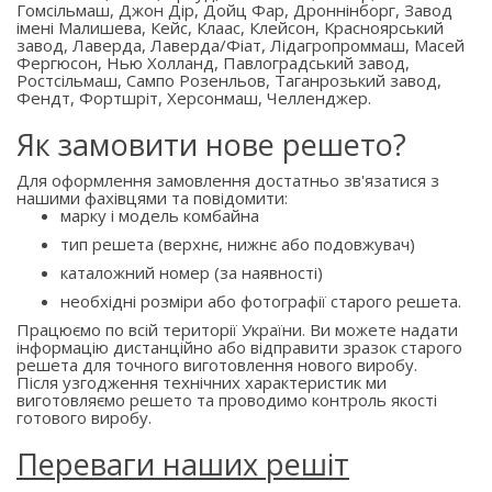
Гомсільмаш, Джон Дір, Дойц Фар, Дроннінборг, Завод
імені Малишева, Кейс, Клаас, Клейсон, Красноярський
завод, Лаверда, Лаверда/Фіат, Лідагропроммаш, Масей
Фергюсон, Нью Холланд, Павлоградський завод,
Ростсільмаш, Сампо Розенльов, Таганрозький завод,
Фендт, Фортшріт, Херсонмаш, Челленджер.
Як замовити нове решето?
Для оформлення замовлення достатньо зв'язатися з
нашими фахівцями та повідомити:
марку і модель комбайна
тип решета (верхнє, нижнє або подовжувач)
каталожний номер (за наявності)
необхідні розміри або фотографії старого решета.
Працюємо по всій території України. Ви можете надати
інформацію дистанційно або відправити зразок старого
решета для точного виготовлення нового виробу.
Після узгодження технічних характеристик ми
виготовляємо решето та проводимо контроль якості
готового виробу.
Переваги наших решіт