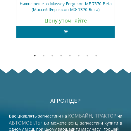
ий
Нижнє решето Massey Ferguson MF 7370 Beta
Кл
(Массей Фергюсон МФ 7370 Бета)
Цену уточняйте
АГРОЛІДЕР
КОМБАЙН
ТРАКТОР
Вас цікавлять запчастини на
,
чи
АВТОМОБІЛЬ
? Ви можете всі ці запчастини купити в
одному місці, при цьому заощадити масу часу і грошей!