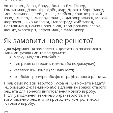
Автоштамп, Бізон, Брауд, Вольво БМ, Глінер,
Гомсільмаш, Джон Дір, Дойц Фар, Дроннінборг, Завод
імені Малишева, Кейс, Клаас, Клейсон, Красноярський
завод, Лаверда, Лаверда/Фіат, Лідагропроммаш, Масей
Фергюсон, Нью Холланд, Павлоградський завод,
Ростсільмаш, Сампо Розенльов, Таганрозький завод,
Фендт, Фортшріт, Херсонмаш, Челленджер.
Як замовити нове решето?
Для оформлення замовлення достатньо зв'язатися з
нашими фахівцями та повідомити:
марку і модель комбайна
тип решета (верхнє, нижнє або подовжувач)
каталожний номер (за наявності)
необхідні розміри або фотографії старого решета.
Працюємо по всій території України. Ви можете надати
інформацію дистанційно або відправити зразок старого
решета для точного виготовлення нового виробу.
Після узгодження технічних характеристик ми
виготовляємо решето та проводимо контроль якості
готового виробу.