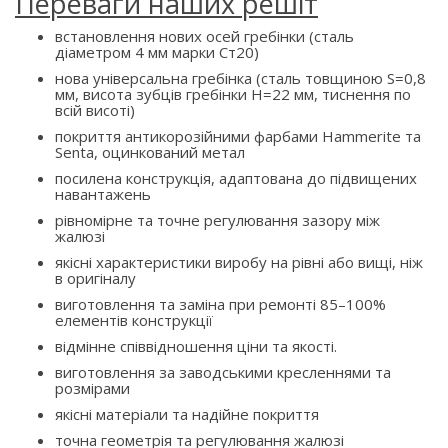
Переваги наших решіт
встановлення нових осей гребінки (сталь
діаметром 4 мм марки Ст20)
нова універсальна гребінка (сталь товщиною S=0,8
мм, висота зубців гребінки H=22 мм, тиснення по
всій висоті)
покриття антикорозійними фарбами Hammerite та
Senta, оцинкований метал
посилена конструкція, адаптована до підвищених
навантажень
рівномірне та точне регулювання зазору між
жалюзі
якісні характеристики виробу на рівні або вищі, ніж
в оригіналу
виготовлення та заміна при ремонті 85–100%
елементів конструкції
відмінне співвідношення ціни та якості.
виготовлення за заводськими кресленнями та
розмірами
якісні матеріали та надійне покриття
точна геометрія та регулювання жалюзі