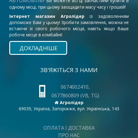
АВТОМОБІЛЬ
? Ви можете всі ці запчастини купити в
одному місці, при цьому заощадити масу часу і грошей!
Інтернет магазин Агролідер
із задоволенням
допоможе Вам у цьому! Зробити замовлення, можна не
встаючи зі свого робочого місця, навіть якщо Ваше
робоче місце в комбайні!
ДОКЛАДНІШЕ
ЗВ'ЯЖІТЬСЯ З НАМИ
0674002410,
0677860809 (VB, TG)
Агролідер
69039, Україна, Запоріжжя, вул. Українська, 143
ОПЛАТА І ДОСТАВКА
ПРО НАС