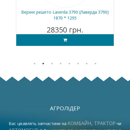
е)
Верхнє решето Laverda 3790 (Лаверда 3790)
ZS-
1870 * 1295
28350 грн.
АГРОЛІДЕР
КОМБАЙН
ТРАКТОР
Вас цікавлять запчастини на
,
чи