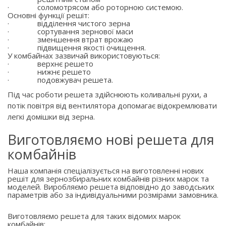
·
соломотрясом або роторною системою.
Основні функції решіт:
·
відділення чистого зерна
·
сортування зернової маси
·
зменшення втрат врожаю
·
підвищення якості очищення.
У комбайнах зазвичай використовуються:
·
верхнє решето
·
нижнє решето
·
подовжувач решета.
Під час роботи решета здійснюють коливальні рухи, а
потік повітря від вентилятора допомагає відокремлювати
легкі домішки від зерна.
Виготовляємо нові решета для
комбайнів
Наша компанія спеціалізується на виготовленні нових
решіт для зернозбиральних комбайнів різних марок та
моделей. Виробляємо решета відповідно до заводських
параметрів або за індивідуальними розмірами замовника.
Виготовляємо решета для таких відомих марок
комбайнів: