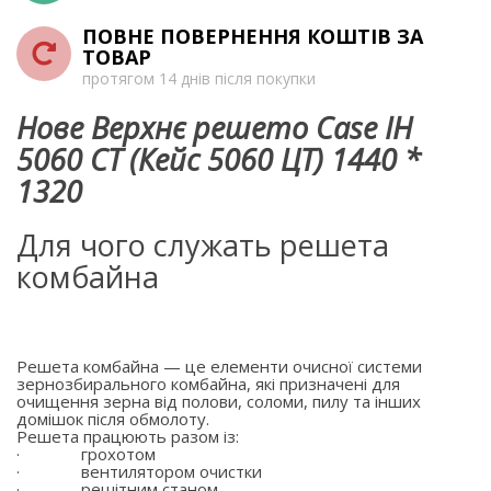
ПОВНЕ ПОВЕРНЕННЯ КОШТІВ ЗА
ТОВАР
протягом 14 днів після покупки
Нове Верхнє решето Case IH
5060 CT (Кейс 5060 ЦТ) 1440 *
1320
Для чого служать решета
комбайна
Решета комбайна — це елементи очисної системи
зернозбирального комбайна, які призначені для
очищення зерна від полови, соломи, пилу та інших
домішок після обмолоту.
Решета працюють разом із:
·
грохотом
·
вентилятором очистки
·
решітним станом