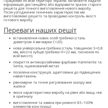
Працюємо по всій території України. Ви можете надати
інформацію дистанційно або відправити зразок старого
решета для точного виготовлення нового виробу.
Після узгодження технічних характеристик ми
виготовляємо решето та проводимо контроль якості
готового виробу.
Переваги наших решіт
встановлення нових осей гребінки (сталь
діаметром 4 мм марки Ст20)
нова універсальна гребінка (сталь товщиною S=0,8
мм, висота зубців гребінки H=22 мм, тиснення по
всій висоті)
покриття антикорозійними фарбами Hammerite та
Senta, оцинкований метал
посилена конструкція, адаптована до підвищених
навантажень
рівномірне та точне регулювання зазору між
жалюзі
якісні характеристики виробу на рівні або вищі, ніж
в оригіналу
виготовлення та заміна при ремонті 85–100%
елементів конструкції