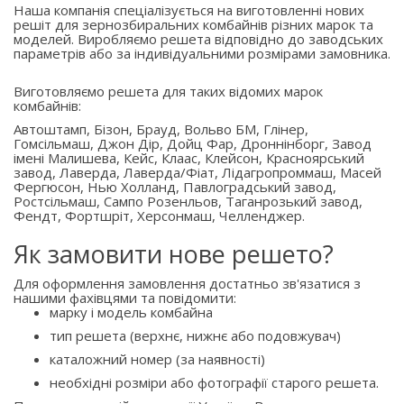
Наша компанія спеціалізується на виготовленні нових
решіт для зернозбиральних комбайнів різних марок та
моделей. Виробляємо решета відповідно до заводських
параметрів або за індивідуальними розмірами замовника.
Виготовляємо решета для таких відомих марок
комбайнів:
Автоштамп, Бізон, Брауд, Вольво БМ, Глінер,
Гомсільмаш, Джон Дір, Дойц Фар, Дроннінборг, Завод
імені Малишева, Кейс, Клаас, Клейсон, Красноярський
завод, Лаверда, Лаверда/Фіат, Лідагропроммаш, Масей
Фергюсон, Нью Холланд, Павлоградський завод,
Ростсільмаш, Сампо Розенльов, Таганрозький завод,
Фендт, Фортшріт, Херсонмаш, Челленджер.
Як замовити нове решето?
Для оформлення замовлення достатньо зв'язатися з
нашими фахівцями та повідомити:
марку і модель комбайна
тип решета (верхнє, нижнє або подовжувач)
каталожний номер (за наявності)
необхідні розміри або фотографії старого решета.