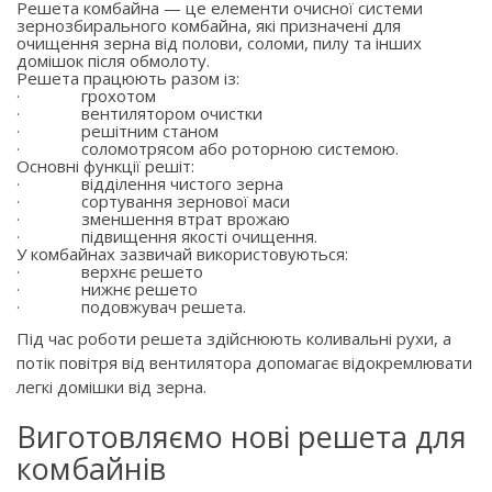
Решета комбайна — це елементи очисної системи
зернозбирального комбайна, які призначені для
очищення зерна від полови, соломи, пилу та інших
домішок після обмолоту.
Решета працюють разом із:
·
грохотом
·
вентилятором очистки
·
решітним станом
·
соломотрясом або роторною системою.
Основні функції решіт:
·
відділення чистого зерна
·
сортування зернової маси
·
зменшення втрат врожаю
·
підвищення якості очищення.
У комбайнах зазвичай використовуються:
·
верхнє решето
·
нижнє решето
·
подовжувач решета.
Під час роботи решета здійснюють коливальні рухи, а
потік повітря від вентилятора допомагає відокремлювати
легкі домішки від зерна.
Виготовляємо нові решета для
комбайнів