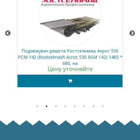
сей
Подовжувач решета Ростсельмаш Акрос 530
Ве
РСМ 142 (Rostselmash Acros 530 RSM 142) 1465 *
680, на
Цену уточняйте