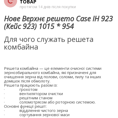
ТОВАР
протягом 14 днів після покупки
Нове Верхнє решето Case IH 923
(Кейс 923) 1015 * 954
Для чого служать решета
комбайна
Решета комбайна — це елементи очисної системи
зернозбирального комбайна, які призначені для
очищення зерна від полови, соломи, пилу та інших
домішок після обмолоту.
Решета працюють разом із:
·
грохотом
·
вентилятором очистки
·
решітним станом
·
соломотрясом або роторною системою.
Основні функції решіт:
·
відділення чистого зерна
·
сортування зернової маси