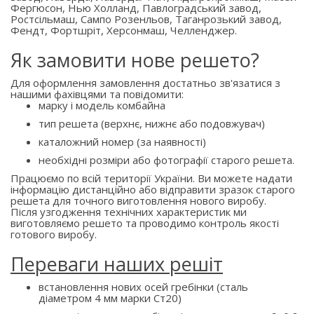
Фергюсон, Нью Холланд, Павлоградський завод,
Ростсільмаш, Сампо Розенльов, Таганрозький завод,
Фендт, Фортшріт, Херсонмаш, Челленджер.
Як замовити нове решето?
Для оформлення замовлення достатньо зв'язатися з
нашими фахівцями та повідомити:
марку і модель комбайна
тип решета (верхнє, нижнє або подовжувач)
каталожний номер (за наявності)
необхідні розміри або фотографії старого решета.
Працюємо по всій території України. Ви можете надати
інформацію дистанційно або відправити зразок старого
решета для точного виготовлення нового виробу.
Після узгодження технічних характеристик ми
виготовляємо решето та проводимо контроль якості
готового виробу.
Переваги наших решіт
встановлення нових осей гребінки (сталь
діаметром 4 мм марки Ст20)