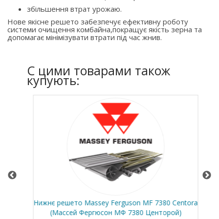
збільшення втрат урожаю.
Нове якісне решето забезпечує ефективну роботу
системи очищення комбайна,покращує якість зерна та
допомагає мінімізувати втрати під час жнив.
C цими товарами також
купують:
нів
Нижнє решето Massey Ferguson MF 7380 Centora
По
(Массей Фергюсон МФ 7380 Центорой)