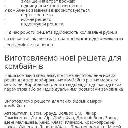
·
зменшення втрат врожаю
·
підвищення якості очищення.
У комбайнах зазвичай використовуються:
·
верхнє решето
·
нижнє решето
·
подовжувач решета.
Під час роботи решета здійснюють коливальні рухи, а
потік повітря від вентилятора допомагає відокремлювати
легкі домішки від зерна.
Виготовляємо нові решета для
комбайнів
Наша компанія спеціалізується на виготовленні нових
решіт для зернозбиральних комбайнів різних марок та
моделей. Виробляємо решета відповідно до заводських
параметрів або за індивідуальними розмірами замовника.
Виготовляємо решета для таких відомих марок
комбайнів:
Автоштамп, Бізон, Брауд, Вольво БМ, Глінер,
Гомсільмаш, Джон Дір, Дойц Фар, Дроннінборг, Завод
імені Малишева, Кейс, Клаас, Клейсон, Красноярський
завод, Лаверда, Лаверда/Фіат, Лідагропроммаш, Масей