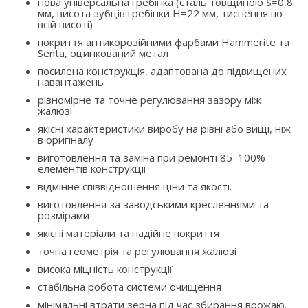
нова універсальна гребінка (сталь товщиною S=0,8
мм, висота зубців гребінки H=22 мм, тиснення по
всій висоті)
покриття антикорозійними фарбами Hammerite та
Senta, оцинкований метал
посилена конструкція, адаптована до підвищених
навантажень
рівномірне та точне регулювання зазору між
жалюзі
якісні характеристики виробу на рівні або вищі, ніж
в оригіналу
виготовлення та заміна при ремонті 85–100%
елементів конструкції
відмінне співвідношення ціни та якості.
виготовлення за заводськими кресленнями та
розмірами
якісні матеріали та надійне покриття
точна геометрія та регулювання жалюзі
висока міцність конструкції
стабільна робота системи очищення
мінімальні втрати зерна під час збирання врожаю.