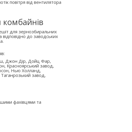
отік повітря від вентилятора
я комбайнів
решіт для зернозбиральних
а відповідно до заводських
а.
ів:
аш, Джон Дір, Дойц Фар,
он, Красноярський завод,
юсон, Нью Холланд,
 Таганрозький завод,
ашими фахівцями та