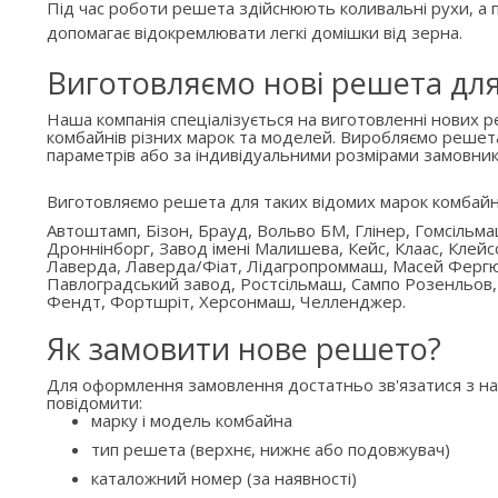
Під час роботи решета здійснюють коливальні рухи, а п
допомагає відокремлювати легкі домішки від зерна.
Виготовляємо нові решета дл
Наша компанія спеціалізується на виготовленні нових 
комбайнів різних марок та моделей. Виробляємо решет
параметрів або за індивідуальними розмірами замовник
Виготовляємо решета для таких відомих марок комбайн
Автоштамп, Бізон, Брауд, Вольво БМ, Глінер, Гомсільм
Дроннінборг, Завод імені Малишева, Кейс, Клаас, Клейс
Лаверда, Лаверда/Фіат, Лідагропроммаш, Масей Ферг
Павлоградський завод, Ростсільмаш, Сампо Розенльов,
Фендт, Фортшріт, Херсонмаш, Челленджер.
Як замовити нове решето?
Для оформлення замовлення достатньо зв'язатися з н
повідомити:
марку і модель комбайна
тип решета (верхнє, нижнє або подовжувач)
каталожний номер (за наявності)