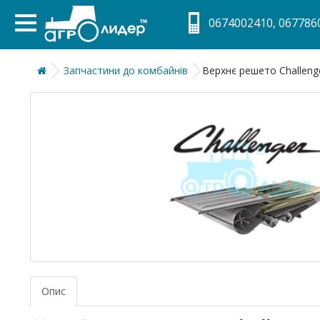
0674002410, 0677860
Запчастини до комбайнів
Верхнє решето Challeng
Опис