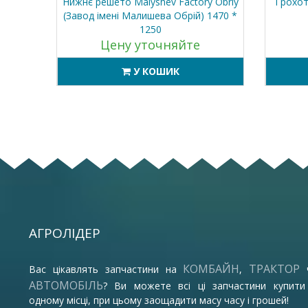
-1500
Нижнє решето Malyshev Factory Obriy
Грохот
(Завод імені Малишева Обрій) 1470 *
1250
Цену уточняйте
У КОШИК
АГРОЛІДЕР
КОМБАЙН
ТРАКТОР
Вас цікавлять запчастини на
,
АВТОМОБІЛЬ
? Ви можете всі ці запчастини купити
одному місці, при цьому заощадити масу часу і грошей!