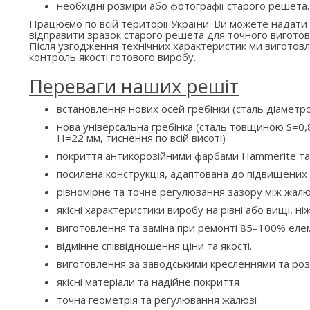
необхідні розміри або фотографії старого решета.
Працюємо по всій території України. Ви можете надати
відправити зразок старого решета для точного виготов
Після узгодження технічних характеристик ми вигото
контроль якості готового виробу.
Переваги наших решіт
встановлення нових осей гребінки (сталь діаметр
нова універсальна гребінка (сталь товщиною S=0,8
H=22 мм, тиснення по всій висоті)
покриття антикорозійними фарбами Hammerite та
посилена конструкція, адаптована до підвищени
рівномірне та точне регулювання зазору між жалю
якісні характеристики виробу на рівні або вищі, ні
виготовлення та заміна при ремонті 85–100% елем
відмінне співвідношення ціни та якості.
виготовлення за заводськими кресленнями та ро
якісні матеріали та надійне покриття
точна геометрія та регулювання жалюзі