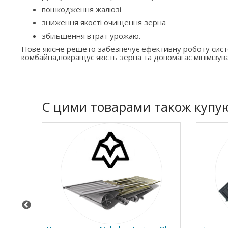
пошкодження жалюзі
зниження якості очищення зерна
збільшення втрат урожаю.
Нове якісне решето забезпечує ефективну роботу си
комбайна,покращує якість зерна та допомагає мінімізува
C цими товарами також купу