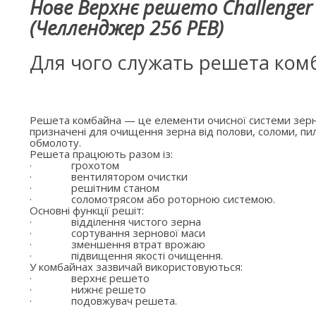
Нове Верхнє решето Challenger
(Челленджер 256 РЕВ)
Для чого служать решета ком
Решета комбайна — це елементи очисної системи зерн
призначені для очищення зерна від полови, соломи, пил
обмолоту.
Решета працюють разом із:
·
грохотом
·
вентилятором очистки
·
решітним станом
·
соломотрясом або роторною системою.
Основні функції решіт:
·
відділення чистого зерна
·
сортування зернової маси
·
зменшення втрат врожаю
·
підвищення якості очищення.
У комбайнах зазвичай використовуються:
·
верхнє решето
·
нижнє решето
·
подовжувач решета.