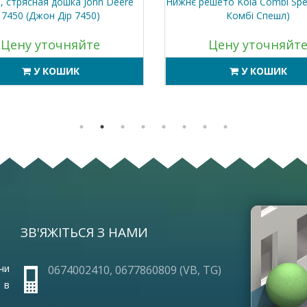
, стрясная дошка John Deere
Нижнє решето Kola Combi Spec
7450 (Джон Дір 7450)
Комбі Спешл)
Цену уточняйте
Цену уточняйт
У КОШИК
У КОШИК
ЗВ'ЯЖІТЬСЯ З НАМИ
ОПЛА
ПРО 
ГАРА
чи
0674002410, 0677860809 (VB, TG)
ЧАСТ
 в
УМОВ