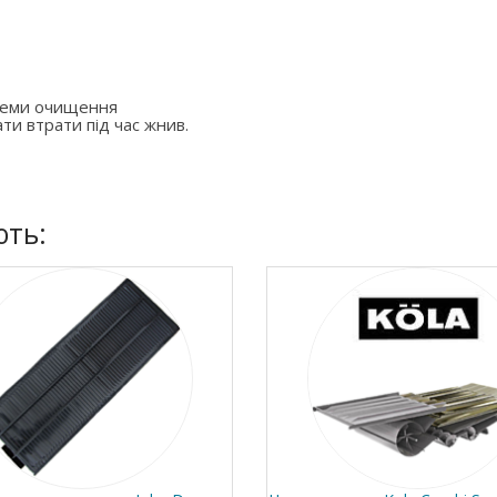
стеми очищення
ти втрати під час жнив.
ють: