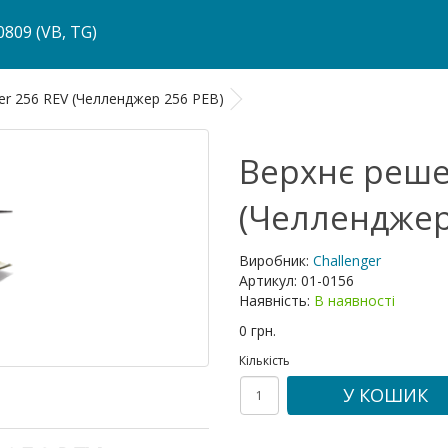
809 (VB, TG)
er 256 REV (Челленджер 256 РЕВ)
Верхнє реше
(Челленджер
Виробник:
Challenger
Артикул:
01-0156
Наявність:
В наявності
0 грн.
Кількість
У КОШИК