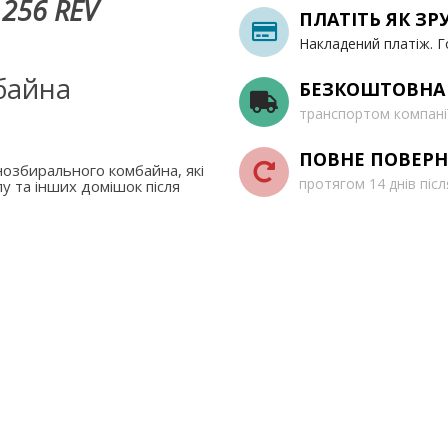
 256 REV
ПЛАТІТЬ ЯК ЗР
Накладений платіж. Г
байна
БЕЗКОШТОВНА
транспортом компані
ПОВНЕ ПОВЕРН
озбирального комбайна, які
протягом 14 днів піс
у та інших домішок після