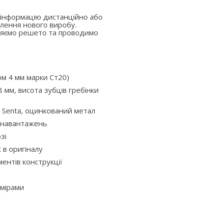
 інформацію дистанційно або
лення нового виробу.
вляємо решето та проводимо
ом 4 мм марки Ст20)
 мм, висота зубців гребінки
 Senta, оцинкований метал
х навантажень
зі
ж в оригіналу
ентів конструкції
змірами