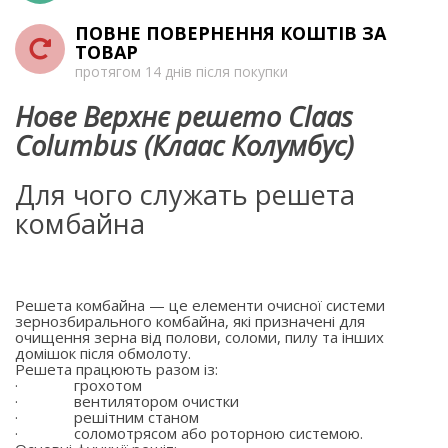
ПОВНЕ ПОВЕРНЕННЯ КОШТІВ ЗА
ТОВАР
протягом 14 днів після покупки
Нове Верхнє решето Claas
Columbus (Клаас Колумбус)
Для чого служать решета
комбайна
Решета комбайна — це елементи очисної системи
зернозбирального комбайна, які призначені для
очищення зерна від полови, соломи, пилу та інших
домішок після обмолоту.
Решета працюють разом із:
·
грохотом
·
вентилятором очистки
·
решітним станом
·
соломотрясом або роторною системою.