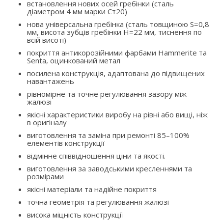
встановлення нових осей гребінки (сталь
діаметром 4 мм марки Ст20)
нова універсальна гребінка (сталь товщиною S=0,8
мм, висота зубців гребінки H=22 мм, тиснення по
всій висоті)
покриття антикорозійними фарбами Hammerite та
Senta, оцинкований метал
посилена конструкція, адаптована до підвищених
навантажень
рівномірне та точне регулювання зазору між
жалюзі
якісні характеристики виробу на рівні або вищі, ніж
в оригіналу
виготовлення та заміна при ремонті 85–100%
елементів конструкції
відмінне співвідношення ціни та якості.
виготовлення за заводськими кресленнями та
розмірами
якісні матеріали та надійне покриття
точна геометрія та регулювання жалюзі
висока міцність конструкції