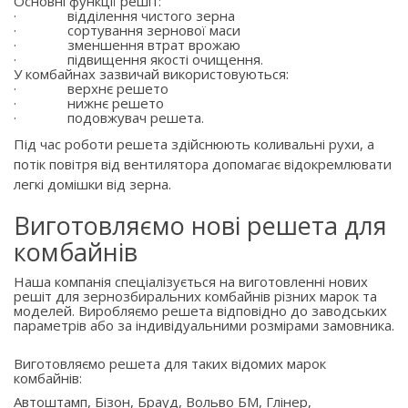
Основні функції решіт:
·
відділення чистого зерна
·
сортування зернової маси
·
зменшення втрат врожаю
·
підвищення якості очищення.
У комбайнах зазвичай використовуються:
·
верхнє решето
·
нижнє решето
·
подовжувач решета.
Під час роботи решета здійснюють коливальні рухи, а
потік повітря від вентилятора допомагає відокремлювати
легкі домішки від зерна.
Виготовляємо нові решета для
комбайнів
Наша компанія спеціалізується на виготовленні нових
решіт для зернозбиральних комбайнів різних марок та
моделей. Виробляємо решета відповідно до заводських
параметрів або за індивідуальними розмірами замовника.
Виготовляємо решета для таких відомих марок
комбайнів:
Автоштамп, Бізон, Брауд, Вольво БМ, Глінер,