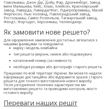
Гомсільмаш, Джон Дір, Дойц Фар, Дроннінборг, Завод
імені Малишева, Кейс, Клаас, Клейсон, Красноярський
завод, Лаверда, Лаверда/Фіат, Лідагропроммаш, Масей
Фергюсон, Нью Холланд, Павлоградський завод,
Ростсільмаш, Сампо Розенльов, Таганрозький завод,
Фендт, Фортшріт, Херсонмаш, Челленджер.
Як замовити нове решето?
Для оформлення замовлення достатньо зв'язатися з
нашими фахівцями та повідомити:
марку і модель комбайна
тип решета (верхнє, нижнє або подовжувач)
каталожний номер (за наявності)
необхідні розміри або фотографії старого решета.
Працюємо по всій території України. Ви можете надати
інформацію дистанційно або відправити зразок старого
решета для точного виготовлення нового виробу.
Після узгодження технічних характеристик ми
виготовляємо решето та проводимо контроль якості
готового виробу.
Переваги наших решіт