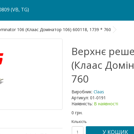
809 (VB, TG)
minator 106 (Клаас Домінатор 106) 600118, 1739 * 760
Верхнє реше
(Клаас Домін
760
Виробник:
Claas
Артикул:
01-0191
Наявність:
В наявності
0 грн.
Кількість
У КОШИК