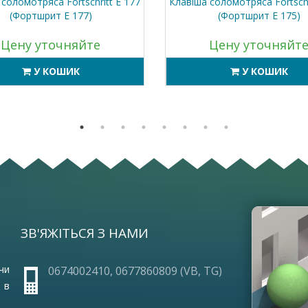
соломотряса Fortschritt E 177
Клавіша соломотряса Fortschr
(Фортшрит Е 177)
(Фортшрит Е 175)
Цену уточняйте
Цену уточняйт
У КОШИК
У КОШИК
ЗВ'ЯЖІТЬСЯ З НАМИ
ОПЛА
ПРО 
ГАРА
чи
0674002410, 0677860809 (VB, TG)
ЧАСТ
 в
УМОВ