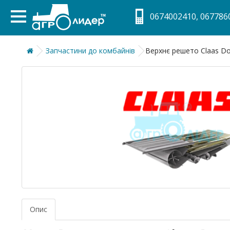
0674002410, 0677860
Запчастини до комбайнів
Верхнє решето Claas Do
Опис