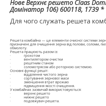
Нове Верхнє решето Claas Domi
Домінатор 106) 600118, 1739 *
Для чого служать решета ком
Решета комбайна — це елементи очисної системи зерн
призначені для очищення зерна від полови, соломи, пил
обмолоту.
Решета працюють разом із:
·
грохотом
·
вентилятором очистки
·
решітним станом
·
соломотрясом або роторною системою.
Основні функції решіт:
·
відділення чистого зерна
·
сортування зернової маси
·
зменшення втрат врожаю
·
підвищення якості очищення.
У комбайнах зазвичай використовуються:
·
верхнє решето
·
нижнє решето
·
подовжувач решета.