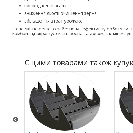
пошкодження жалюзі
зниження якості очищення зерна
збільшення втрат урожаю.
Нове якісне решето забезпечує ефективну роботу си
комбайна,покращує якість зерна та допомагає мінімізува
C цими товарами також купу