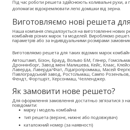
Під час роботи решета здійснюють коливальні рухи, а п
допомагає відокремлювати легкі домішки від зерна.
Виготовляємо нові решета дл
Наша компанія спеціалізується на виготовленні нових 
комбайнів різних марок та моделей. Виробляємо решет
параметрів або за індивідуальними розмірами замовник
Виготовляємо решета для таких відомих марок комбайн
Автоштамп, Бізон, Брауд, Вольво БМ, Глінер, Гомсільм
Дроннінборг, Завод імені Малишева, Кейс, Клаас, Клейс
Лаверда, Лаверда/Фіат, Лідагропроммаш, Масей Ферг
Павлоградський завод, Ростсільмаш, Сампо Розенльов,
Фендт, Фортшріт, Херсонмаш, Челленджер.
Як замовити нове решето?
Для оформлення замовлення достатньо зв'язатися з н
повідомити:
марку і модель комбайна
тип решета (верхнє, нижнє або подовжувач)
каталожний номер (за наявності)