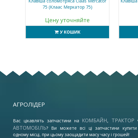
lumbus
Клавіша соломотряса Claas Mercator
Клавіша 
75 (Клаас Меркатор 75)
Цену уточняйте
У КОШИК
АГРОЛІДЕР
КОМБАЙН
ТРАКТОР
Вас цікавлять запчастини на
,
АВТОМОБІЛЬ
? Ви можете всі ці запчастини купити
одному місці, при цьому заощадити масу часу і грошей!