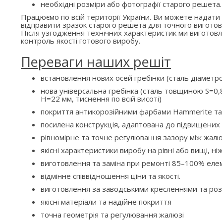
необхідні розміри або фотографії старого решета.
Працюємо по всій території України. Ви можете надати
відправити зразок старого решета для точного виготов
Після узгодження технічних характеристик ми вигото
контроль якості готового виробу.
Переваги наших решіт
встановлення нових осей гребінки (сталь діаметр
нова універсальна гребінка (сталь товщиною S=0,8
H=22 мм, тиснення по всій висоті)
покриття антикорозійними фарбами Hammerite та
посилена конструкція, адаптована до підвищени
рівномірне та точне регулювання зазору між жалю
якісні характеристики виробу на рівні або вищі, ні
виготовлення та заміна при ремонті 85–100% елем
відмінне співвідношення ціни та якості.
виготовлення за заводськими кресленнями та ро
якісні матеріали та надійне покриття
точна геометрія та регулювання жалюзі