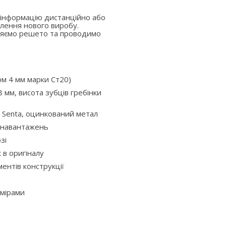
 інформацію дистанційно або
лення нового виробу.
вляємо решето та проводимо
ом 4 мм марки Ст20)
 мм, висота зубців гребінки
 Senta, оцинкований метал
х навантажень
зі
ж в оригіналу
ентів конструкції
змірами