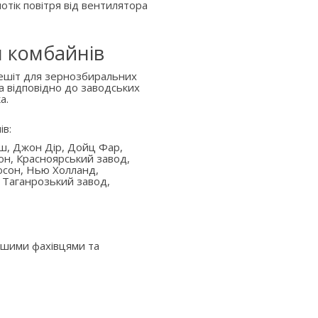
отік повітря від вентилятора
я комбайнів
решіт для зернозбиральних
а відповідно до заводських
а.
ів:
аш, Джон Дір, Дойц Фар,
он, Красноярський завод,
юсон, Нью Холланд,
 Таганрозький завод,
ашими фахівцями та