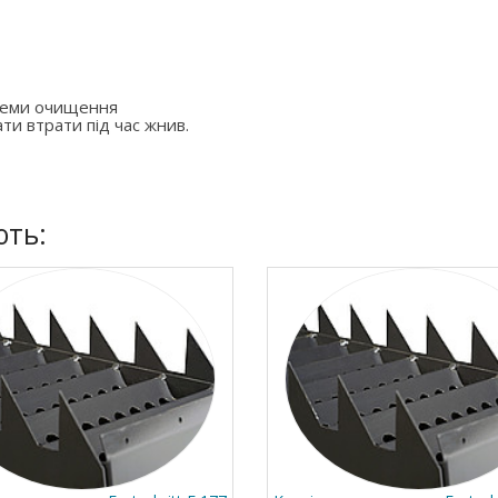
стеми очищення
ти втрати під час жнив.
ють: