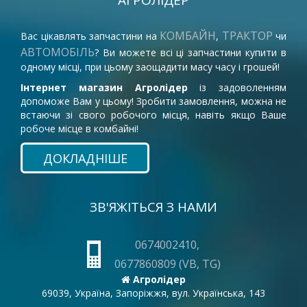
АГРОЛІДЕР
КОМБАЙН
ТРАКТОР
Вас цікавлять запчастини на
,
чи
АВТОМОБІЛЬ
? Ви можете всі ці запчастини купити в
одному місці, при цьому заощадити масу часу і грошей!
Інтернет магазин Агролідер
із задоволенням
допоможе Вам у цьому! Зробити замовлення, можна не
встаючи зі свого робочого місця, навіть якщо Ваше
робоче місце в комбайні!
ДОКЛАДНІШЕ
ЗВ'ЯЖІТЬСЯ З НАМИ
0674002410,
0677860809 (VB, TG)
Агролідер
69039, Україна, Запоріжжя, вул. Українська, 143