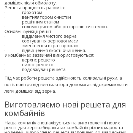
домішок після обмолоту.
Решета працюють разом із:
·
грохотом
·
вентилятором очистки
·
решітним станом
·
соломотрясом або роторною системою.
Основні функції решіт:
·
відділення чистого зерна
·
сортування зернової маси
·
зменшення втрат врожаю
·
підвищення якості очищення.
У комбайнах зазвичай використовуються:
·
верхнє решето
·
нижнє решето
·
подовжувач решета.
Під час роботи решета здійснюють коливальні рухи, а
потік повітря від вентилятора допомагає відокремлювати
легкі домішки від зерна.
Виготовляємо нові решета для
комбайнів
Наша компанія спеціалізується на виготовленні нових
решіт для зернозбиральних комбайнів різних марок та
моделей. Виробляємо решета відповідно до заводських