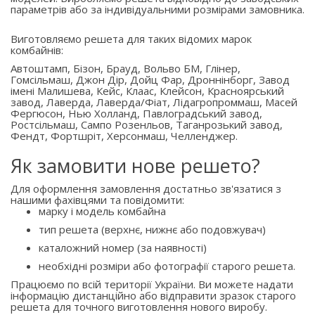
параметрів або за індивідуальними розмірами замовника.
Виготовляємо решета для таких відомих марок
комбайнів:
Автоштамп, Бізон, Брауд, Вольво БМ, Глінер,
Гомсільмаш, Джон Дір, Дойц Фар, Дроннінборг, Завод
імені Малишева, Кейс, Клаас, Клейсон, Красноярський
завод, Лаверда, Лаверда/Фіат, Лідагропроммаш, Масей
Фергюсон, Нью Холланд, Павлоградський завод,
Ростсільмаш, Сампо Розенльов, Таганрозький завод,
Фендт, Фортшріт, Херсонмаш, Челленджер.
Як замовити нове решето?
Для оформлення замовлення достатньо зв'язатися з
нашими фахівцями та повідомити:
марку і модель комбайна
тип решета (верхнє, нижнє або подовжувач)
каталожний номер (за наявності)
необхідні розміри або фотографії старого решета.
Працюємо по всій території України. Ви можете надати
інформацію дистанційно або відправити зразок старого
решета для точного виготовлення нового виробу.