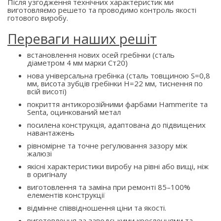
Після узгодження технічних характеристик ми
виготовляємо решето та проводимо контроль якості
готового виробу.
Переваги наших решіт
встановлення нових осей гребінки (сталь
діаметром 4 мм марки Ст20)
нова універсальна гребінка (сталь товщиною S=0,8
мм, висота зубців гребінки H=22 мм, тиснення по
всій висоті)
покриття антикорозійними фарбами Hammerite та
Senta, оцинкований метал
посилена конструкція, адаптована до підвищених
навантажень
рівномірне та точне регулювання зазору між
жалюзі
якісні характеристики виробу на рівні або вищі, ніж
в оригіналу
виготовлення та заміна при ремонті 85–100%
елементів конструкції
відмінне співвідношення ціни та якості.
виготовлення за заводськими кресленнями та