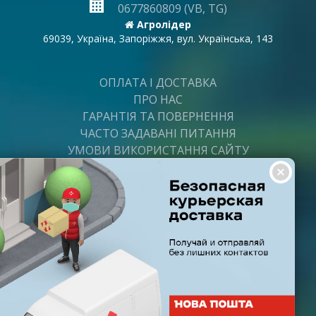
0677860809 (VB, TG)
Агролідер
69039, Україна, Запоріжжя, вул. Українська, 143
ОПЛАТА І ДОСТАВКА
ПРО НАС
ГАРАНТІЯ ТА ПОВЕРНЕННЯ
ЧАСТО ЗАДАВАНІ ПИТАННЯ
УМОВИ ВИКОРИСТАННЯ САЙТУ
ВАКАНСІЇ
ПОСТАЧАЛЬНИКАМ
ПАРТНЕРИ
ГРАФІК РОБОТИ
Пн-Пт: з 8:00 до 21:00
Субота: з 9:00 до 20:00
Неділя: з 10:00 до 19:00