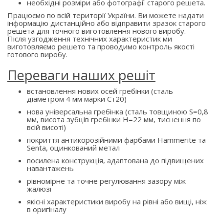
необхідні розміри або фотографії старого решета.
Працюємо по всій території України. Ви можете надати
інформацію дистанційно або відправити зразок старого
решета для точного виготовлення нового виробу.
Після узгодження технічних характеристик ми
виготовляємо решето та проводимо контроль якості
готового виробу.
Переваги наших решіт
встановлення нових осей гребінки (сталь
діаметром 4 мм марки Ст20)
нова універсальна гребінка (сталь товщиною S=0,8
мм, висота зубців гребінки H=22 мм, тиснення по
всій висоті)
покриття антикорозійними фарбами Hammerite та
Senta, оцинкований метал
посилена конструкція, адаптована до підвищених
навантажень
рівномірне та точне регулювання зазору між
жалюзі
якісні характеристики виробу на рівні або вищі, ніж
в оригіналу