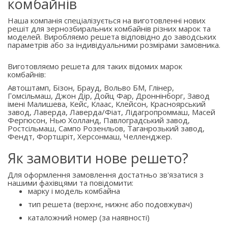
комбайнів
Наша компанія спеціалізується на виготовленні нових
решіт для зернозбиральних комбайнів різних марок та
моделей. Виробляємо решета відповідно до заводських
параметрів або за індивідуальними розмірами замовника.
Виготовляємо решета для таких відомих марок
комбайнів:
Автоштамп, Бізон, Брауд, Вольво БМ, Глінер,
Гомсільмаш, Джон Дір, Дойц Фар, Дроннінборг, Завод
імені Малишева, Кейс, Клаас, Клейсон, Красноярський
завод, Лаверда, Лаверда/Фіат, Лідагропроммаш, Масей
Фергюсон, Нью Холланд, Павлоградський завод,
Ростсільмаш, Сампо Розенльов, Таганрозький завод,
Фендт, Фортшріт, Херсонмаш, Челленджер.
Як замовити нове решето?
Для оформлення замовлення достатньо зв'язатися з
нашими фахівцями та повідомити:
марку і модель комбайна
тип решета (верхнє, нижнє або подовжувач)
каталожний номер (за наявності)