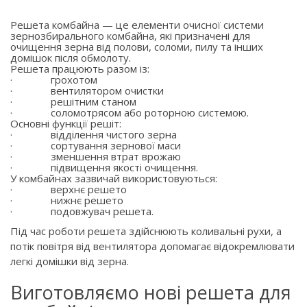
Решета комбайна — це елементи очисної системи
зернозбирального комбайна, які призначені для
очищення зерна від полови, соломи, пилу та інших
домішок після обмолоту.
Решета працюють разом із:
·
грохотом
·
вентилятором очистки
·
решітним станом
·
соломотрясом або роторною системою.
Основні функції решіт:
·
відділення чистого зерна
·
сортування зернової маси
·
зменшення втрат врожаю
·
підвищення якості очищення.
У комбайнах зазвичай використовуються:
·
верхнє решето
·
нижнє решето
·
подовжувач решета.
Під час роботи решета здійснюють коливальні рухи, а
потік повітря від вентилятора допомагає відокремлювати
легкі домішки від зерна.
Виготовляємо нові решета для