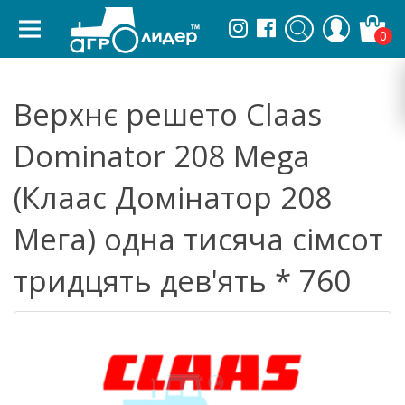
0
Верхнє решето Claas
Dominator 208 Mega
(Клаас Домінатор 208
Мега) одна тисяча сімсот
тридцять дев'ять * 760