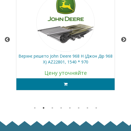
Верхнє решето John Deere 968 H (Джон Дір 968
Кл
Х) AZ22801, 1540 * 970
Цену уточняйте