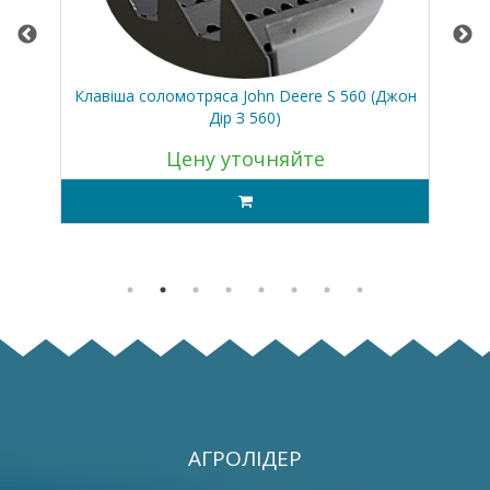
 М)
Клавіша соломотряса John Deere S 560 (Джон
К
Дір З 560)
Цену уточняйте
АГРОЛІДЕР