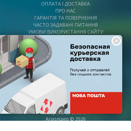
ОПЛАТА І ДОСТАВКА
ПРО НАС
ГАРАНТІЯ ТА ПОВЕРНЕННЯ
ЧАСТО ЗАДАВАНІ ПИТАННЯ
УМОВИ ВИКОРИСТАННЯ САЙТУ
ВАКАНСІЇ
ПОСТАЧАЛЬНИКАМ
ПАРТНЕРИ
ГРАФІК РОБОТИ
Пн-Пт: з 8:00 до 21:00
Субота: з 9:00 до 20:00
Неділя: з 10:00 до 19:00
Створено
OPENCART
Агролідер © 2026