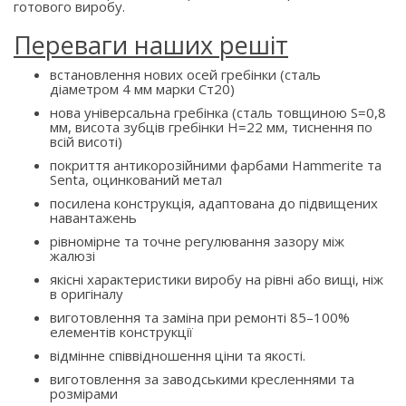
готового виробу.
Переваги наших решіт
встановлення нових осей гребінки (сталь
діаметром 4 мм марки Ст20)
нова універсальна гребінка (сталь товщиною S=0,8
мм, висота зубців гребінки H=22 мм, тиснення по
всій висоті)
покриття антикорозійними фарбами Hammerite та
Senta, оцинкований метал
посилена конструкція, адаптована до підвищених
навантажень
рівномірне та точне регулювання зазору між
жалюзі
якісні характеристики виробу на рівні або вищі, ніж
в оригіналу
виготовлення та заміна при ремонті 85–100%
елементів конструкції
відмінне співвідношення ціни та якості.
виготовлення за заводськими кресленнями та
розмірами