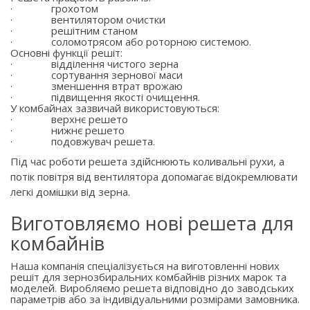
·
грохотом
·
вентилятором очистки
·
решітним станом
·
соломотрясом або роторною системою.
Основні функції решіт:
·
відділення чистого зерна
·
сортування зернової маси
·
зменшення втрат врожаю
·
підвищення якості очищення.
У комбайнах зазвичай використовуються:
·
верхнє решето
·
нижнє решето
·
подовжувач решета.
Під час роботи решета здійснюють коливальні рухи, а
потік повітря від вентилятора допомагає відокремлювати
легкі домішки від зерна.
Виготовляємо нові решета для
комбайнів
Наша компанія спеціалізується на виготовленні нових
решіт для зернозбиральних комбайнів різних марок та
моделей. Виробляємо решета відповідно до заводських
параметрів або за індивідуальними розмірами замовника.