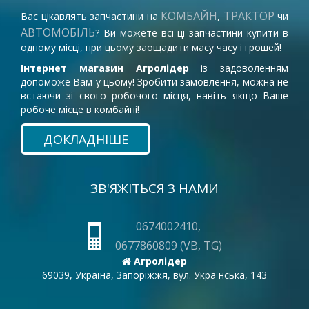
КОМБАЙН
ТРАКТОР
Вас цікавлять запчастини на
,
чи
АВТОМОБІЛЬ
? Ви можете всі ці запчастини купити в
одному місці, при цьому заощадити масу часу і грошей!
Інтернет магазин Агролідер
із задоволенням
допоможе Вам у цьому! Зробити замовлення, можна не
встаючи зі свого робочого місця, навіть якщо Ваше
робоче місце в комбайні!
ДОКЛАДНІШЕ
ЗВ'ЯЖІТЬСЯ З НАМИ
0674002410,
0677860809 (VB, TG)
Агролідер
69039, Україна, Запоріжжя, вул. Українська, 143