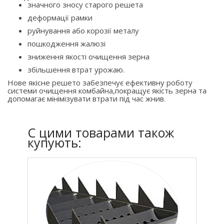
значного зносу старого решета
деформації рамки
руйнування або корозії металу
пошкодження жалюзі
зниження якості очищення зерна
збільшення втрат урожаю.
Нове якісне решето забезпечує ефективну роботу
системи очищення комбайна,покращує якість зерна та
допомагає мінімізувати втрати під час жнив.
C цими товарами також
купують: