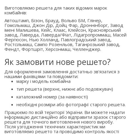
Виготовляємо решета для таких відомих марок
комбайнів:
Автоштамп, Бізон, Брауд, Вольво БМ, Глінер,
Гомсільмаш, Джон Дір, Дойц Фар, Дроннінборг, Завод
імені Малишева, Кейс, Клаас, Клейсон, Красноярський
завод, Лаверда, Лаверда/Фіат, Лідагропроммаш, Масей
Фергюсон, Нью Холланд, Павлоградський завод,
Ростсільмаш, Сампо Розенльов, Таганрозький завод,
Фендт, Фортшріт, Херсонмаш, Челленджер.
Як замовити нове решето?
Для оформлення замовлення достатньо зв'язатися з
нашими фахівцями та повідомити:
марку і модель комбайна
тип решета (верхнє, нижнє або подовжувач)
каталожний номер (за наявності)
необхідні розміри або фотографії старого решета.
Працюємо по всій території України. Ви можете надати
інформацію дистанційно або відправити зразок старого
решета для точного виготовлення нового виробу.
Після узгодження технічних характеристик ми
виготовляємо решето та проводимо контроль якості