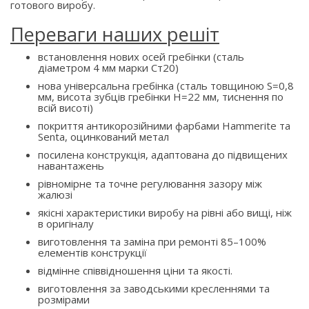
готового виробу.
Переваги наших решіт
встановлення нових осей гребінки (сталь
діаметром 4 мм марки Ст20)
нова універсальна гребінка (сталь товщиною S=0,8
мм, висота зубців гребінки H=22 мм, тиснення по
всій висоті)
покриття антикорозійними фарбами Hammerite та
Senta, оцинкований метал
посилена конструкція, адаптована до підвищених
навантажень
рівномірне та точне регулювання зазору між
жалюзі
якісні характеристики виробу на рівні або вищі, ніж
в оригіналу
виготовлення та заміна при ремонті 85–100%
елементів конструкції
відмінне співвідношення ціни та якості.
виготовлення за заводськими кресленнями та
розмірами