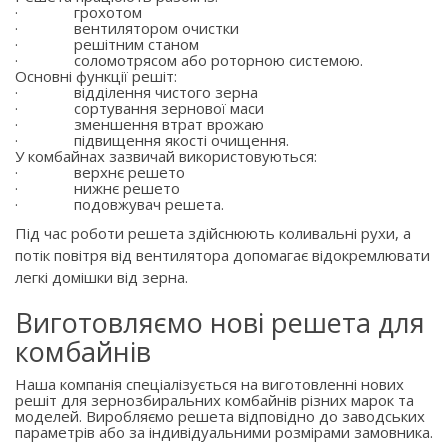
·
грохотом
·
вентилятором очистки
·
решітним станом
·
соломотрясом або роторною системою.
Основні функції решіт:
·
відділення чистого зерна
·
сортування зернової маси
·
зменшення втрат врожаю
·
підвищення якості очищення.
У комбайнах зазвичай використовуються:
·
верхнє решето
·
нижнє решето
·
подовжувач решета.
Під час роботи решета здійснюють коливальні рухи, а
потік повітря від вентилятора допомагає відокремлювати
легкі домішки від зерна.
Виготовляємо нові решета для
комбайнів
Наша компанія спеціалізується на виготовленні нових
решіт для зернозбиральних комбайнів різних марок та
моделей. Виробляємо решета відповідно до заводських
параметрів або за індивідуальними розмірами замовника.