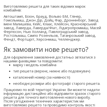
Виготовляємо решета для таких відомих марок
комбайнів:
Автоштамп, Бізон, Брауд, Вольво БМ, Глінер,
Гомсільмаш, Джон Дір, Дойц Фар, Дроннінборг, Завод
імені Малишева, Кейс, Клаас, Клейсон, Красноярський
завод, Лаверда, Лаверда/Фіат, Лідагропроммаш, Масей
Фергюсон, Нью Холланд, Павлоградський завод,
Ростсільмаш, Сампо Розенльов, Таганрозький завод,
Фендт, Фортшріт, Херсонмаш, Челленджер.
Як замовити нове решето?
Для оформлення замовлення достатньо зв'язатися з
нашими фахівцями та повідомити:
марку і модель комбайна
тип решета (верхнє, нижнє або подовжувач)
каталожний номер (за наявності)
необхідні розміри або фотографії старого решета.
Працюємо по всій території України. Ви можете надати
інформацію дистанційно або відправити зразок старого
решета для точного виготовлення нового виробу.
Після узгодження технічних характеристик ми
виготовляємо решето та проводимо контроль якості