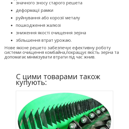
значного зносу старого решета
деформації рамки
руйнування або корозії металу
пошкодження жалюзі
зниження якості очищення зерна
збільшення втрат урожаю.
Нове якісне решето забезпечує ефективну роботу
системи очищення комбайна,покращує якість зерна та
допомагає мінімізувати втрати під час жнив.
C цими товарами також
купують: