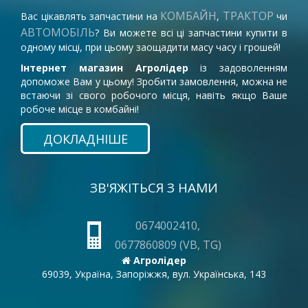
КОМБАЙН
ТРАКТОР
Вас цікавлять запчастини на
,
чи
АВТОМОБІЛЬ
? Ви можете всі ці запчастини купити в
одному місці, при цьому заощадити масу часу і грошей!
Інтернет магазин Агролідер
із задоволенням
допоможе Вам у цьому! Зробити замовлення, можна не
встаючи зі свого робочого місця, навіть якщо Ваше
робоче місце в комбайні!
ДОКЛАДНІШЕ
ЗВ'ЯЖІТЬСЯ З НАМИ
0674002410,
0677860809 (VB, TG)
Агролідер
69039, Україна, Запоріжжя, вул. Українська, 143