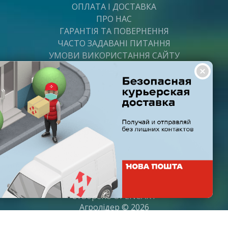
ОПЛАТА І ДОСТАВКА
ПРО НАС
ГАРАНТІЯ ТА ПОВЕРНЕННЯ
ЧАСТО ЗАДАВАНІ ПИТАННЯ
УМОВИ ВИКОРИСТАННЯ САЙТУ
ВАКАНСІЇ
ПОСТАЧАЛЬНИКАМ
ПАРТНЕРИ
ГРАФІК РОБОТИ
Пн-Пт: з 8:00 до 21:00
Субота: з 9:00 до 20:00
Неділя: з 10:00 до 19:00
Створено
OPENCART
Агролідер © 2026