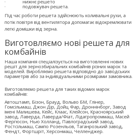
·
нижнє решето
·
подовжувач решета.
Під час роботи решета здійснюють коливальні рухи, а
потік повітря від вентилятора допомагає відокремлювати
легкі домішки від зерна.
Виготовляємо нові решета для
комбайнів
Наша компанія спеціалізується на виготовленні нових
решіт для зернозбиральних комбайнів різних марок та
моделей. Виробляємо решета відповідно до заводських
параметрів або за індивідуальними розмірами замовника.
Виготовляємо решета для таких відомих марок
комбайнів:
Автоштамп, Бізон, Брауд, Вольво БМ, Глінер,
Гомсільмаш, Джон Дір, Дойц Фар, Дроннінборг, Завод
імені Малишева, Кейс, Клаас, Клейсон, Красноярський
завод, Лаверда, Лаверда/Фіат, Лідагропроммаш, Масей
Фергюсон, Нью Холланд, Павлоградський завод,
Ростсільмаш, Сампо Розенльов, Таганрозький завод,
Фендт, Фортшріт, Херсонмаш, Челленджер.