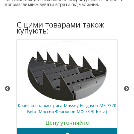
допомагає мінімізувати втрати під час жнив.
C цими товарами також
купують:
180
Клавіша соломотряса Massey Ferguson MF 7370
Ни
Beta (Массей Фергюсон МФ 7370 Бета)
Цену уточняйте