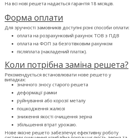
На всі нові решета надається гарантія 18 місяців.
Форма оплати
Для зручності замовників доступні різні способи оплати:
оплата на розрахунковий рахунок ТОВ з ПДВ
оплата на ФОП за безготівковим рахунком
післяплата (накладений платіж).
Коли потрібна заміна решета?
Рекомендується встановлювати нове решето у
випадках:
значного зносу старого решета
деформації рамки
руйнування або корозії металу
пошкодження жалюзі
зниження якості очищення зерна
збільшення втрат урожаю.
Нове якісне решето забезпечує ефективну роботу
системи очищення комбайна,покращує якість зерна та