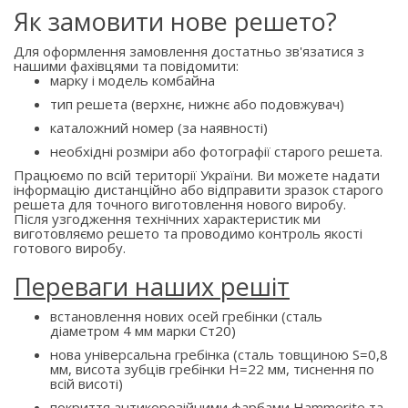
Як замовити нове решето?
Для оформлення замовлення достатньо зв'язатися з
нашими фахівцями та повідомити:
марку і модель комбайна
тип решета (верхнє, нижнє або подовжувач)
каталожний номер (за наявності)
необхідні розміри або фотографії старого решета.
Працюємо по всій території України. Ви можете надати
інформацію дистанційно або відправити зразок старого
решета для точного виготовлення нового виробу.
Після узгодження технічних характеристик ми
виготовляємо решето та проводимо контроль якості
готового виробу.
Переваги наших решіт
встановлення нових осей гребінки (сталь
діаметром 4 мм марки Ст20)
нова універсальна гребінка (сталь товщиною S=0,8
мм, висота зубців гребінки H=22 мм, тиснення по
всій висоті)
покриття антикорозійними фарбами Hammerite та