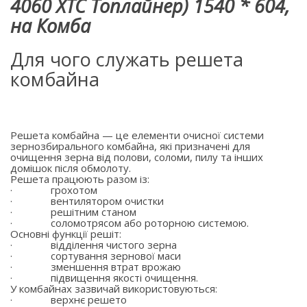
4060 ХТС Топлайнер) 1540 * 604,
на Комба
Для чого служать решета
комбайна
Решета комбайна — це елементи очисної системи
зернозбирального комбайна, які призначені для
очищення зерна від полови, соломи, пилу та інших
домішок після обмолоту.
Решета працюють разом із:
·
грохотом
·
вентилятором очистки
·
решітним станом
·
соломотрясом або роторною системою.
Основні функції решіт:
·
відділення чистого зерна
·
сортування зернової маси
·
зменшення втрат врожаю
·
підвищення якості очищення.
У комбайнах зазвичай використовуються:
·
верхнє решето