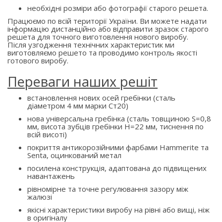
необхідні розміри або фотографії старого решета.
Працюємо по всій території України. Ви можете надати
інформацію дистанційно або відправити зразок старого
решета для точного виготовлення нового виробу.
Після узгодження технічних характеристик ми
виготовляємо решето та проводимо контроль якості
готового виробу.
Переваги наших решіт
встановлення нових осей гребінки (сталь
діаметром 4 мм марки Ст20)
нова універсальна гребінка (сталь товщиною S=0,8
мм, висота зубців гребінки H=22 мм, тиснення по
всій висоті)
покриття антикорозійними фарбами Hammerite та
Senta, оцинкований метал
посилена конструкція, адаптована до підвищених
навантажень
рівномірне та точне регулювання зазору між
жалюзі
якісні характеристики виробу на рівні або вищі, ніж
в оригіналу