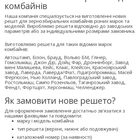
комбайнів
Наша компанія спеціалізується на виготовленні нових
решіт для зернозбиральних комбайнів різних марок та
моделей. Виробляємо решета відповідно до заводських
параметрів або за індивідуальними розмірами замовника.
Виготовляємо решета для таких відомих марок
комбайнів:
Автоштамп, Бізон, Брауд, Вольво БМ, Глінер,
Гомсільмаш, Джон Дір, Дойц Фар, Дроннінборг, Завод
імені Малишева, Кейс, Клаас, Клейсон, Красноярський
завод, Лаверда, Лаверда/Фіат, Лідагропроммаш, Масей
Фергюсон, Нью Холланд, Павлоградський завод,
Ростсільмаш, Сампо Розенльов, Таганрозький завод,
Фендт, Фортшріт, Херсонмаш, Челленджер.
Як замовити нове решето?
Для оформлення замовлення достатньо зв'язатися з
нашими фахівцями та повідомити:
марку і модель комбайна
тип решета (верхнє, нижнє або подовжувач)
каталожний номер (за наявності)