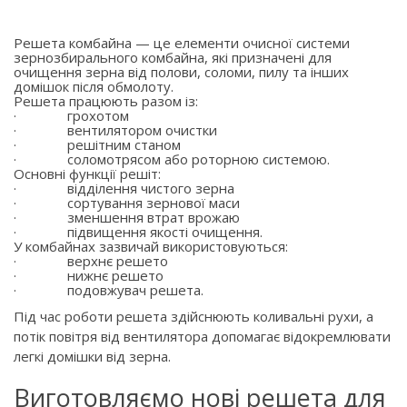
Решета комбайна — це елементи очисної системи
зернозбирального комбайна, які призначені для
очищення зерна від полови, соломи, пилу та інших
домішок після обмолоту.
Решета працюють разом із:
·
грохотом
·
вентилятором очистки
·
решітним станом
·
соломотрясом або роторною системою.
Основні функції решіт:
·
відділення чистого зерна
·
сортування зернової маси
·
зменшення втрат врожаю
·
підвищення якості очищення.
У комбайнах зазвичай використовуються:
·
верхнє решето
·
нижнє решето
·
подовжувач решета.
Під час роботи решета здійснюють коливальні рухи, а
потік повітря від вентилятора допомагає відокремлювати
легкі домішки від зерна.
Виготовляємо нові решета для