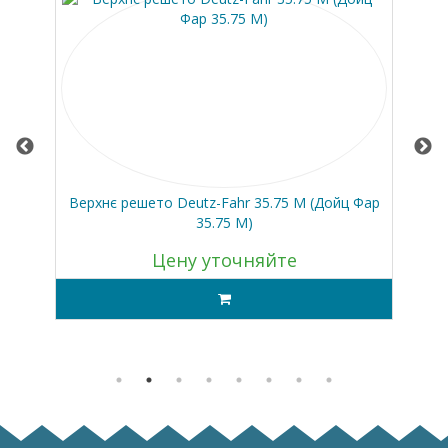
c
Верхнє решето Deutz-Fahr 35.75 M (Дойц Фар
Кл
 *
35.75 М)
Цену уточняйте