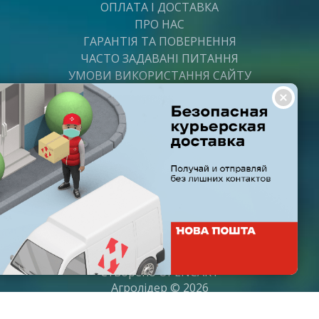
ОПЛАТА І ДОСТАВКА
ПРО НАС
ГАРАНТІЯ ТА ПОВЕРНЕННЯ
ЧАСТО ЗАДАВАНІ ПИТАННЯ
УМОВИ ВИКОРИСТАННЯ САЙТУ
ВАКАНСІЇ
ПОСТАЧАЛЬНИКАМ
ПАРТНЕРИ
ГРАФІК РОБОТИ
Пн-Пт: з 8:00 до 21:00
Субота: з 9:00 до 20:00
Неділя: з 10:00 до 19:00
Створено
OPENCART
Агролідер © 2026