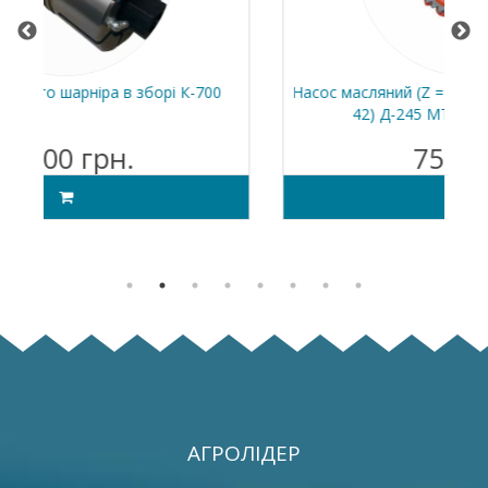
00
Насос масляний (Z = 32) (під шестерню к / в Z =
42) Д-245 МТЗ-82.1 (пр-во БЗА)
750 грн.
АГРОЛІДЕР