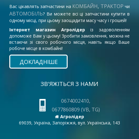
КОМБАЙН
ТРАКТОР
Вас цікавлять запчастини на
,
чи
АВТОМОБІЛЬ
? Ви можете всі ці запчастини купити в
одному місці, при цьому заощадити масу часу і грошей!
Інтернет магазин Агролідер
із задоволенням
допоможе Вам у цьому! Зробити замовлення, можна не
встаючи зі свого робочого місця, навіть якщо Ваше
робоче місце в комбайні!
ДОКЛАДНІШЕ
ЗВ'ЯЖІТЬСЯ З НАМИ
0674002410,
0677860809 (VB, TG)
Агролідер
69039, Україна, Запоріжжя, вул. Українська, 143