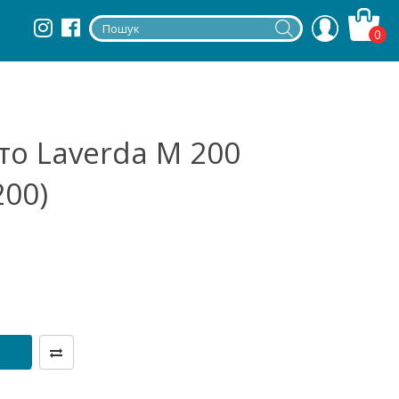
0
о Laverda M 200
200)