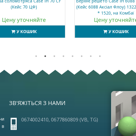
а соломотряса Case IH 70 CF
Верхнє решето Case IH 6088 A
(Кейс 70 ЦФ)
(Кейс 6088 Аксіал Флоу) 1322
* 1520, на Комбаї
Цену уточняйте
Цену уточняйт
У КОШИК
У КОШИК
ЗВ'ЯЖІТЬСЯ З НАМИ
ОПЛА
ПРО 
ГАРА
чи
0674002410, 0677860809 (VB, TG)
ЧАСТ
 в
УМОВ