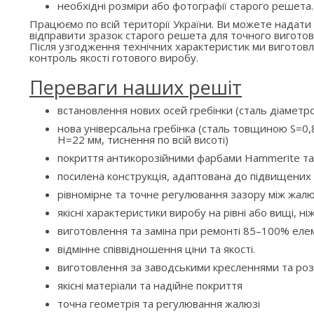
необхідні розміри або фотографії старого решета.
Працюємо по всій території України. Ви можете надати
відправити зразок старого решета для точного виготов
Після узгодження технічних характеристик ми вигото
контроль якості готового виробу.
Переваги наших решіт
встановлення нових осей гребінки (сталь діаметр
нова універсальна гребінка (сталь товщиною S=0,8
H=22 мм, тиснення по всій висоті)
покриття антикорозійними фарбами Hammerite та
посилена конструкція, адаптована до підвищени
рівномірне та точне регулювання зазору між жалю
якісні характеристики виробу на рівні або вищі, ні
виготовлення та заміна при ремонті 85–100% елем
відмінне співвідношення ціни та якості.
виготовлення за заводськими кресленнями та ро
якісні матеріали та надійне покриття
точна геометрія та регулювання жалюзі