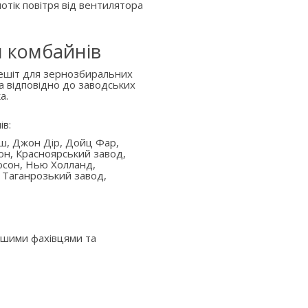
отік повітря від вентилятора
я комбайнів
решіт для зернозбиральних
а відповідно до заводських
а.
ів:
аш, Джон Дір, Дойц Фар,
он, Красноярський завод,
юсон, Нью Холланд,
 Таганрозький завод,
ашими фахівцями та