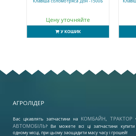
 (Кейс
Клавіша соломотряса Дон -1500Б
Клавіш
Цену уточняйте
У КОШИК
АГРОЛІДЕР
КОМБАЙН
ТРАКТОР
Вас цікавлять запчастини на
,
АВТОМОБІЛЬ
? Ви можете всі ці запчастини купити
одному місці, при цьому заощадити масу часу і грошей!