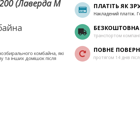
200 (Лаверда М
ПЛАТІТЬ ЯК ЗР
Накладений платіж. Г
байна
БЕЗКОШТОВНА
транспортом компані
ПОВНЕ ПОВЕРН
озбирального комбайна, які
протягом 14 днів піс
у та інших домішок після