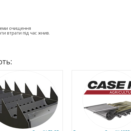
стеми очищення
ти втрати під час жнив.
ють: