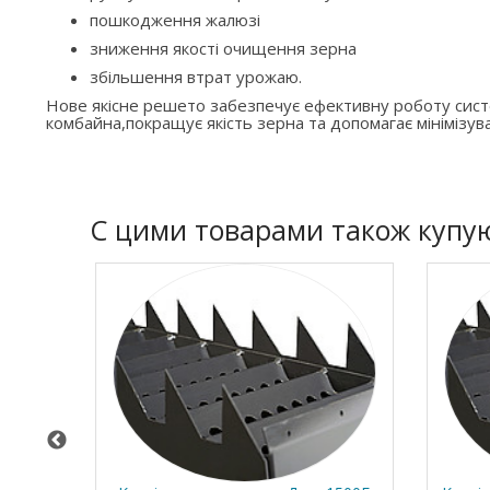
пошкодження жалюзі
зниження якості очищення зерна
збільшення втрат урожаю.
Нове якісне решето забезпечує ефективну роботу си
комбайна,покращує якість зерна та допомагає мінімізува
C цими товарами також купу