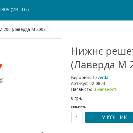
809 (VB, TG)
M 200 (Лаверда М 200)
Нижнє решет
(Лаверда М 
Виробник:
Laverda
Артикул:
02-0803
Наявність:
В наявності
0 грн.
Кількість
У КОШИК