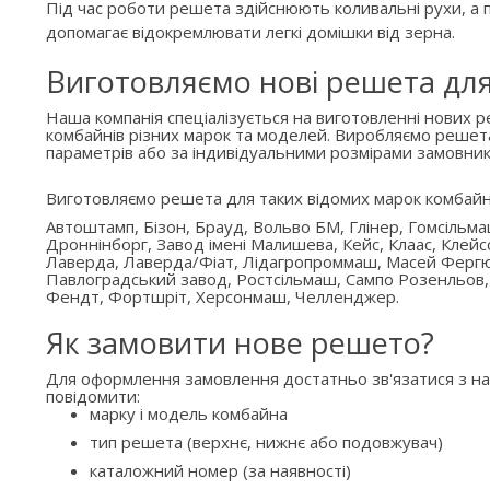
Під час роботи решета здійснюють коливальні рухи, а п
допомагає відокремлювати легкі домішки від зерна.
Виготовляємо нові решета дл
Наша компанія спеціалізується на виготовленні нових 
комбайнів різних марок та моделей. Виробляємо решет
параметрів або за індивідуальними розмірами замовник
Виготовляємо решета для таких відомих марок комбайн
Автоштамп, Бізон, Брауд, Вольво БМ, Глінер, Гомсільм
Дроннінборг, Завод імені Малишева, Кейс, Клаас, Клейс
Лаверда, Лаверда/Фіат, Лідагропроммаш, Масей Ферг
Павлоградський завод, Ростсільмаш, Сампо Розенльов,
Фендт, Фортшріт, Херсонмаш, Челленджер.
Як замовити нове решето?
Для оформлення замовлення достатньо зв'язатися з н
повідомити:
марку і модель комбайна
тип решета (верхнє, нижнє або подовжувач)
каталожний номер (за наявності)