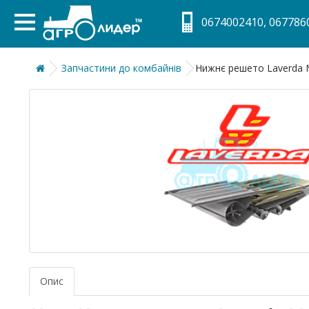
0674002410, 0677860
Запчастини до комбайнів
Нижнє решето Laverda 
Опис