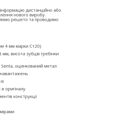
 інформацію дистанційно або
лення нового виробу.
вляємо решето та проводимо
ом 4 мм марки Ст20)
 мм, висота зубців гребінки
 Senta, оцинкований метал
х навантажень
зі
ж в оригіналу
ентів конструкції
змірами