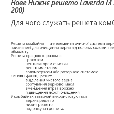
Нове Нижнє решето Laverda M 
200)
Для чого служать решета ком
Решета комбайна — це елементи очисної системи зерн
призначені для очищення зерна від полови, соломи, пил
обмолоту.
Решета працюють разом із:
·
грохотом
·
вентилятором очистки
·
решітним станом
·
соломотрясом або роторною системою.
Основні функції решіт:
·
відділення чистого зерна
·
сортування зернової маси
·
зменшення втрат врожаю
·
підвищення якості очищення.
У комбайнах зазвичай використовуються:
·
верхнє решето
·
нижнє решето
·
подовжувач решета.