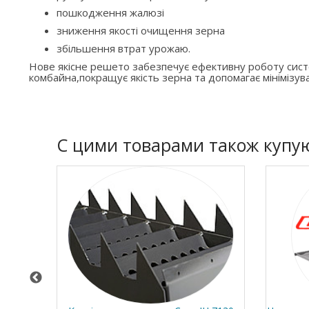
пошкодження жалюзі
зниження якості очищення зерна
збільшення втрат урожаю.
Нове якісне решето забезпечує ефективну роботу си
комбайна,покращує якість зерна та допомагає мінімізува
C цими товарами також купу