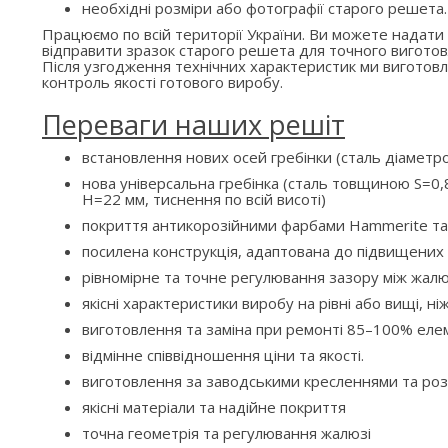
необхідні розміри або фотографії старого решета.
Працюємо по всій території України. Ви можете надати
відправити зразок старого решета для точного виготов
Після узгодження технічних характеристик ми вигото
контроль якості готового виробу.
Переваги наших решіт
встановлення нових осей гребінки (сталь діаметр
нова універсальна гребінка (сталь товщиною S=0,8
H=22 мм, тиснення по всій висоті)
покриття антикорозійними фарбами Hammerite та
посилена конструкція, адаптована до підвищени
рівномірне та точне регулювання зазору між жалю
якісні характеристики виробу на рівні або вищі, ні
виготовлення та заміна при ремонті 85–100% елем
відмінне співвідношення ціни та якості.
виготовлення за заводськими кресленнями та ро
якісні матеріали та надійне покриття
точна геометрія та регулювання жалюзі