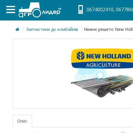
0674002410, 0677860
Запчастини до комбайнів
Нижнє решето New Holla
Опис