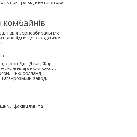
отік повітря від вентилятора
я комбайнів
решіт для зернозбиральних
а відповідно до заводських
а.
ів:
аш, Джон Дір, Дойц Фар,
он, Красноярський завод,
юсон, Нью Холланд,
 Таганрозький завод,
ашими фахівцями та