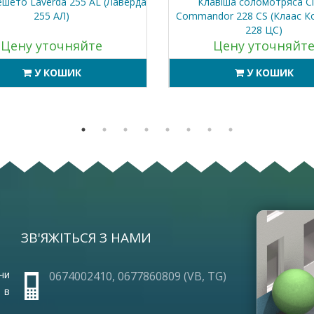
шето Laverda 255 AL (Лаверда
Клавіша соломотряса C
255 АЛ)
Commandor 228 CS (Клаас К
228 ЦС)
Цену уточняйте
Цену уточняйт
У КОШИК
У КОШИК
ЗВ'ЯЖІТЬСЯ З НАМИ
ОПЛА
ПРО 
ГАРА
чи
0674002410, 0677860809 (VB, TG)
ЧАСТ
 в
УМОВ