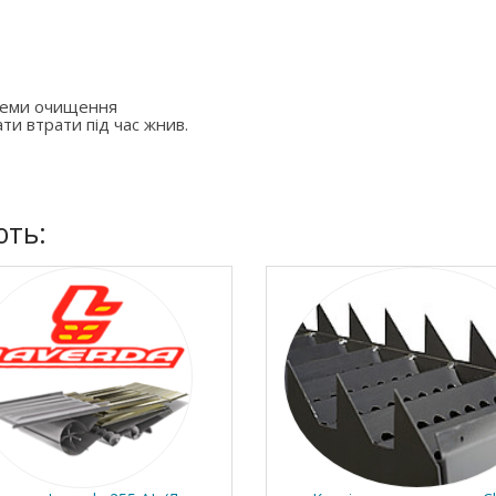
стеми очищення
ти втрати під час жнив.
ють: