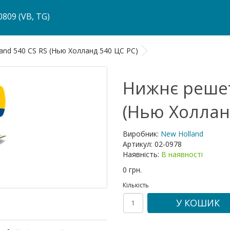
809 (VB, TG)
nd 540 CS RS (Нью Холланд 540 ЦС РС)
Нижнє решет
(Нью Холлан
Виробник:
New Holland
Артикул:
02-0978
Наявність:
В наявності
0 грн.
Кількість
У КОШИК