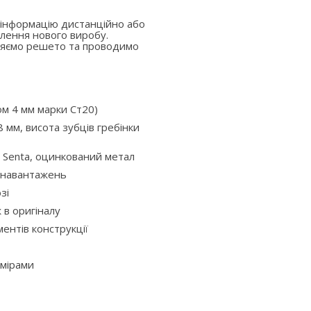
 інформацію дистанційно або
лення нового виробу.
вляємо решето та проводимо
ом 4 мм марки Ст20)
 мм, висота зубців гребінки
 Senta, оцинкований метал
х навантажень
зі
ж в оригіналу
ентів конструкції
змірами