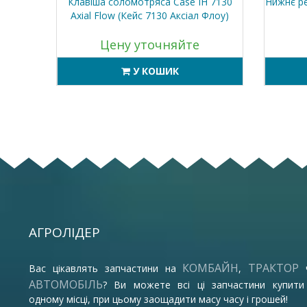
son MF
Клавіша соломотряса Case IH 7130
Нижнє ре
 1020 *
Axial Flow (Кейс 7130 Аксіал Флоу)
Цену уточняйте
У КОШИК
АГРОЛІДЕР
КОМБАЙН
ТРАКТОР
Вас цікавлять запчастини на
,
АВТОМОБІЛЬ
? Ви можете всі ці запчастини купити
одному місці, при цьому заощадити масу часу і грошей!