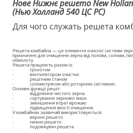
Нове Нижнє решето New Hollan
(Нью Холланд 540 ЦС РС)
Для чого служать решета ком
Решета комбайна — це елементи очисної системи зерн
призначені для очищення зерна від полови, соломи, пил
обмолоту.
Решета працюють разом із:
·
грохотом
·
вентилятором очистки
·
решітним станом
·
соломотрясом або роторною системою.
Основні функції решіт:
·
відділення чистого зерна
·
сортування зернової маси
·
зменшення втрат врожаю
·
підвищення якості очищення.
У комбайнах зазвичай використовуються:
·
верхнє решето
·
нижнє решето
·
подовжувач решета.