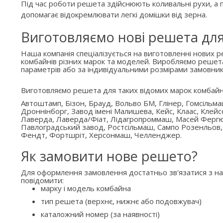
Під час роботи решета здійснюють коливальні рухи, а п
допомагає відокремлювати легкі домішки від зерна.
Виготовляємо нові решета дл
Наша компанія спеціалізується на виготовленні нових 
комбайнів різних марок та моделей. Виробляємо решет
параметрів або за індивідуальними розмірами замовник
Виготовляємо решета для таких відомих марок комбайн
Автоштамп, Бізон, Брауд, Вольво БМ, Глінер, Гомсільм
Дроннінборг, Завод імені Малишева, Кейс, Клаас, Клейс
Лаверда, Лаверда/Фіат, Лідагропроммаш, Масей Ферг
Павлоградський завод, Ростсільмаш, Сампо Розенльов,
Фендт, Фортшріт, Херсонмаш, Челленджер.
Як замовити нове решето?
Для оформлення замовлення достатньо зв'язатися з н
повідомити:
марку і модель комбайна
тип решета (верхнє, нижнє або подовжувач)
каталожний номер (за наявності)