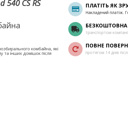
d 540 CS RS
ПЛАТІТЬ ЯК ЗР
Накладений платіж. Г
байна
БЕЗКОШТОВНА
транспортом компані
ПОВНЕ ПОВЕРН
озбирального комбайна, які
протягом 14 днів піс
у та інших домішок після